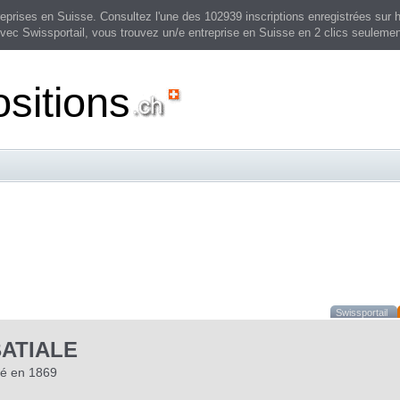
prises en Suisse. Consultez l'une des 102939 inscriptions enregistrées sur h
vec Swissportail, vous trouvez un/e entreprise en Suisse en 2 clics seulemen
sitions
Swissportail
BATIALE
éé en 1869