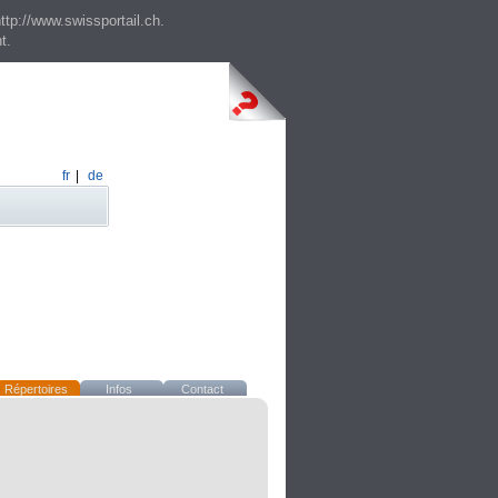
ttp://www.swissportail.ch.
t.
fr
|
de
Répertoires
Infos
Contact